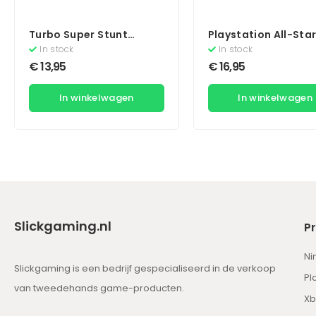
Turbo Super Stunt
Playstation All-Sta
Squad
Battle Royale
In stock
In stock
€
13,95
€
16,95
In winkelwagen
In winkelwagen
Slickgaming.nl
P
Ni
Slickgaming is een bedrijf gespecialiseerd in de verkoop
Pl
van tweedehands game-producten.
Xb