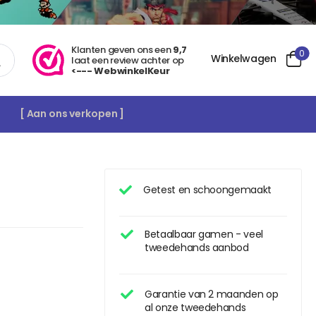
Klanten geven ons een
9,7
0
Winkelwagen
laat een review achter op
<--- WebwinkelKeur
[ Aan ons verkopen ]
Getest en schoongemaakt
Betaalbaar gamen - veel
tweedehands aanbod
Garantie van 2 maanden op
al onze tweedehands