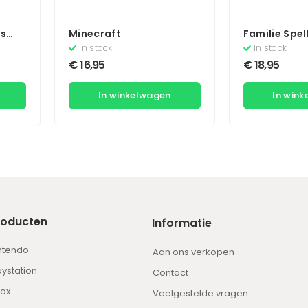
rs
Minecraft
Familie Spel
In stock
In stock
€
16,95
€
18,95
In winkelwagen
In win
roducten
Informatie
ntendo
Aan ons verkopen
aystation
Contact
ox
Veelgestelde vragen