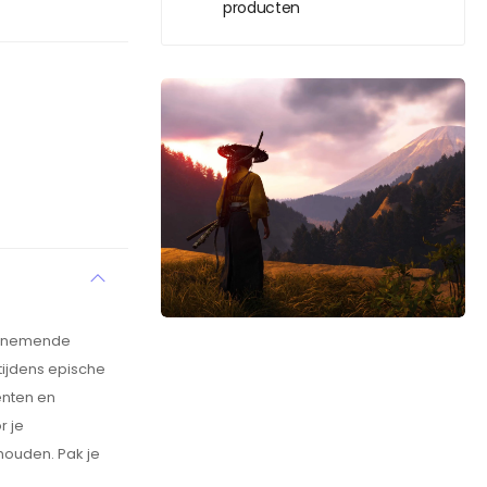
producten
benemende
 tijdens epische
enten en
r je
houden. Pak je