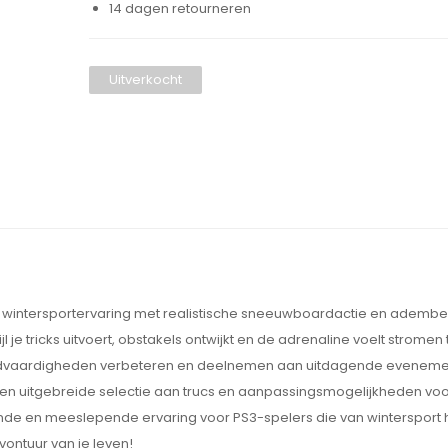
14 dagen retourneren
Uitverkocht
 wintersportervaring met realistische sneeuwboardactie en adem
l je tricks uitvoert, obstakels ontwijkt en de adrenaline voelt stromen
boardvaardigheden verbeteren en deelnemen aan uitdagende evenem
n uitgebreide selectie aan trucs en aanpassingsmogelijkheden voo
e en meeslepende ervaring voor PS3-spelers die van wintersport 
vontuur van je leven!