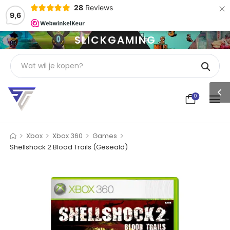
×
28
Reviews
9,6
SLICKGAMING
0
>
>
>
>
Xbox
Xbox 360
Games
Shellshock 2 Blood Trails (Geseald)