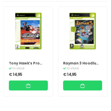
Tony Hawk’s Pro
Rayman 3 Hoodlum
Skater 4 (Classics)
Havoc (Classics)
In stock
In stock
€
14,95
€
14,95