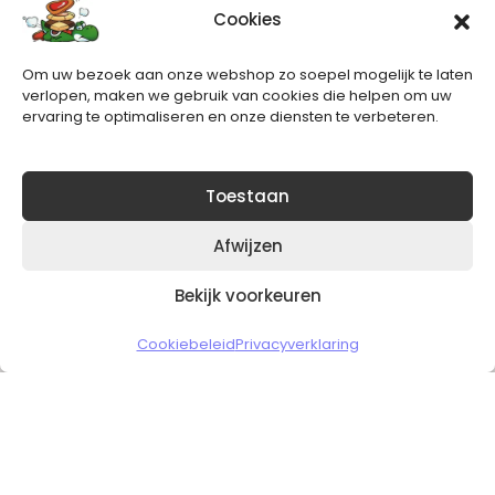
Cookies
Nieuwsbrief
Om uw bezoek aan onze webshop zo soepel mogelijk te laten
Blijft op de hoogte van het laatste nieuws.
verlopen, maken we gebruik van cookies die helpen om uw
ervaring te optimaliseren en onze diensten te verbeteren.
Toestaan
Afwijzen
Bekijk voorkeuren
Copyright © 2026 Slickgaming
Cookiebeleid
Privacyverklaring
Veilig en vertrouwd winkelen