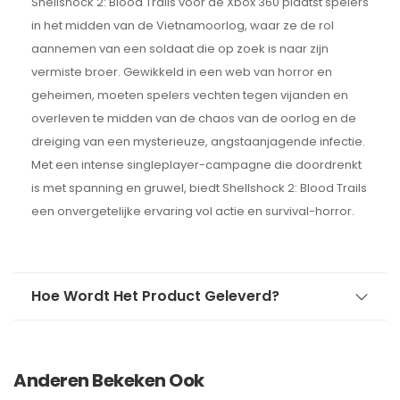
Shellshock 2: Blood Trails voor de Xbox 360 plaatst spelers
in het midden van de Vietnamoorlog, waar ze de rol
aannemen van een soldaat die op zoek is naar zijn
vermiste broer. Gewikkeld in een web van horror en
geheimen, moeten spelers vechten tegen vijanden en
overleven te midden van de chaos van de oorlog en de
dreiging van een mysterieuze, angstaanjagende infectie.
Met een intense singleplayer-campagne die doordrenkt
is met spanning en gruwel, biedt Shellshock 2: Blood Trails
een onvergetelijke ervaring vol actie en survival-horror.
Hoe Wordt Het Product Geleverd?
Anderen Bekeken Ook