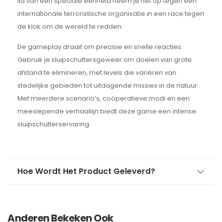
lid van een speciale eenheid neem je het op tegen een
internationale terroristische organisatie in een race tegen
de klok om de wereld te redden.
De gameplay draait om precisie en snelle reacties.
Gebruik je sluipschuttersgeweer om doelen van grote
afstand te elimineren, met levels die variëren van
stedelijke gebieden tot uitdagende missies in de natuur.
Met meerdere scenario’s, coöperatieve modi en een
meeslepende verhaallijn biedt deze game een intense
sluipschutterservaring.
Hoe Wordt Het Product Geleverd?
Anderen Bekeken Ook