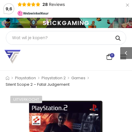
×
28
Reviews
9,6
SLICKGAMING
0
>
>
>
>
Playstation
Playstation 2
Games
Silent Scope 2 – Fatal Judgement
UITVERKOCHT