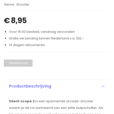
Brand:
Shooter
€
8,95
Voor 15:00 besteld, vandaag verzonden
Gratis verzending binnen Nederland v.a. 100,-
14 dagen retourneren
Uitverkocht
Productbeschrijving
Silent scope 2
is een spannende arcade-shooter
waarin je de rol aanneemt van een elite sluipschutter. Als