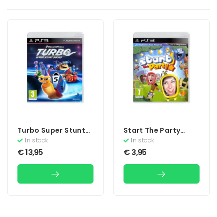
Turbo Super Stunt
Start The Party
Squad
(Move)
In stock
In stock
€
13,95
€
3,95