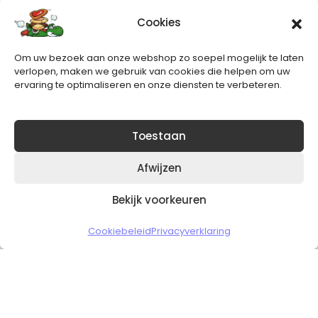
Cookies
Nieuwsbrief
Om uw bezoek aan onze webshop zo soepel mogelijk te laten
Blijft op de hoogte van het laatste nieuws.
verlopen, maken we gebruik van cookies die helpen om uw
ervaring te optimaliseren en onze diensten te verbeteren.
Toestaan
Afwijzen
Bekijk voorkeuren
Copyright © 2026 Slickgaming
Cookiebeleid
Privacyverklaring
Veilig en vertrouwd winkelen