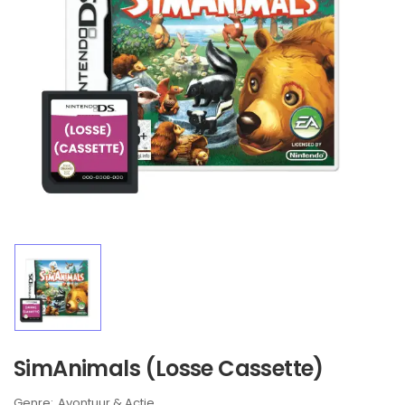
SimAnimals (Losse Cassette)
Brand:
Avontuur & Actie