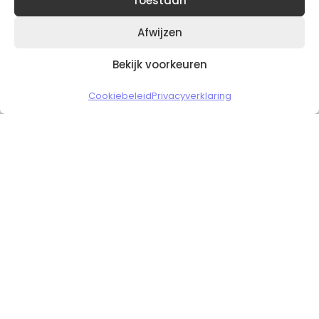
Toestaan
Afwijzen
Bekijk voorkeuren
Copyright © 2026 Slickgaming
Cookiebeleid
Privacyverklaring
Veilig en vertrouwd winkelen
HOME
TO TOP