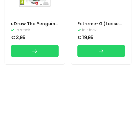
uDraw The Penguins
Extreme-G (Losse
Of Madagascar Dr.
Cassette)
In stock
In stock
Blowhole Returns
€
3,95
€
19,95
Again!