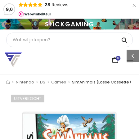
×
28
Reviews
9,6
SLICKGAMING
0
>
>
>
>
Nintendo
DS
Games
SimAnimals (Losse Cassette)
UITVERKOCHT