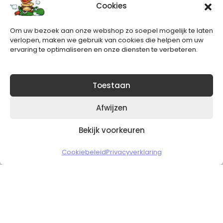
Cookies
Nieuwsbrief
Om uw bezoek aan onze webshop zo soepel mogelijk te laten
Blijft op de hoogte van het laatste nieuws.
verlopen, maken we gebruik van cookies die helpen om uw
ervaring te optimaliseren en onze diensten te verbeteren.
Toestaan
Afwijzen
Bekijk voorkeuren
Copyright © 2026 Slickgaming
Cookiebeleid
Privacyverklaring
Veilig en vertrouwd winkelen
HOME
TO TOP