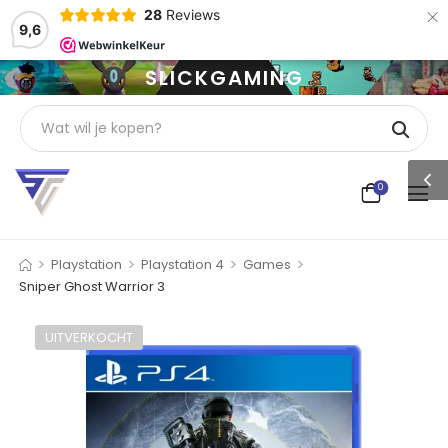
×
28
Reviews
9,6
SLICKGAMING
0
>
>
>
>
Playstation
Playstation 4
Games
Sniper Ghost Warrior 3
UITVERKOCHT