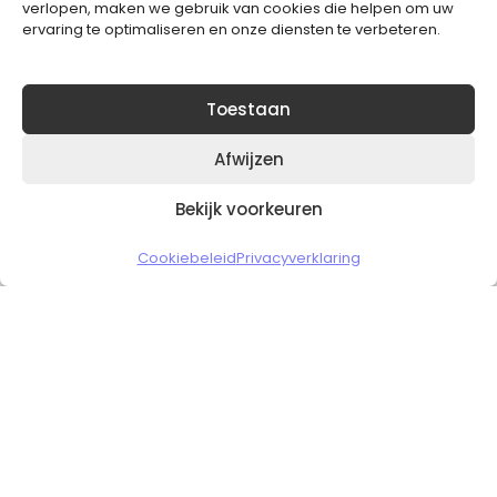
verlopen, maken we gebruik van cookies die helpen om uw
ervaring te optimaliseren en onze diensten te verbeteren.
Toestaan
Afwijzen
Bekijk voorkeuren
Copyright © 2026 Slickgaming
Cookiebeleid
Privacyverklaring
Veilig en vertrouwd winkelen
HOME
TO TOP