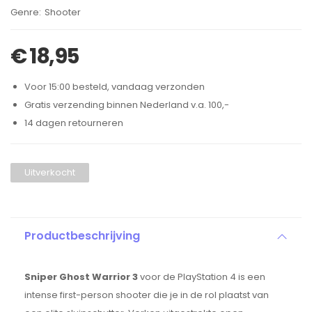
Brand:
Shooter
€
18,95
Voor 15:00 besteld, vandaag verzonden
Gratis verzending binnen Nederland v.a. 100,-
14 dagen retourneren
Uitverkocht
Productbeschrijving
Sniper Ghost Warrior 3
voor de PlayStation 4 is een
intense first-person shooter die je in de rol plaatst van