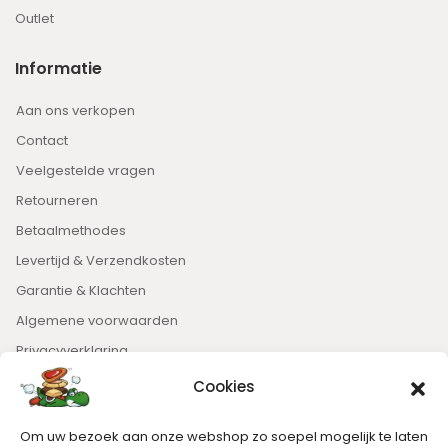
Outlet
Informatie
Aan ons verkopen
Contact
Veelgestelde vragen
Retourneren
Betaalmethodes
Levertijd & Verzendkosten
Garantie & Klachten
Algemene voorwaarden
Privacyverklaring
Cookies
Nieuwsbrief
Om uw bezoek aan onze webshop zo soepel mogelijk te laten
Blijft op de hoogte van het laatste nieuws.