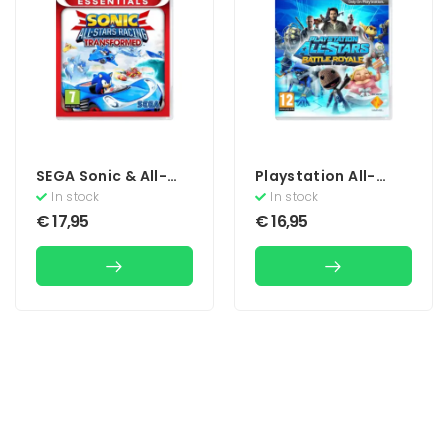
SEGA Sonic & All-
Playstation All-
Stars Racing
Stars Battle Royale
In stock
In stock
Transformed
€
17,95
€
16,95
(Essentials)