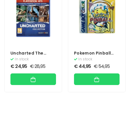
Uncharted The
Pokemon Pinball
Nathan Drake
(Compleet)
In stock
In stock
Collection
€
24,95
€
28,95
€
44,95
€
54,95
(Geseald)