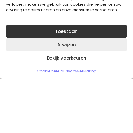
verlopen, maken we gebruik van cookies die helpen om uw
ervaring te optimaliseren en onze diensten te verbeteren.
Toestaan
Afwijzen
Bekijk voorkeuren
Copyright © 2026 Slickgaming
Cookiebeleid
Privacyverklaring
Veilig en vertrouwd winkelen
HOME
TO TOP