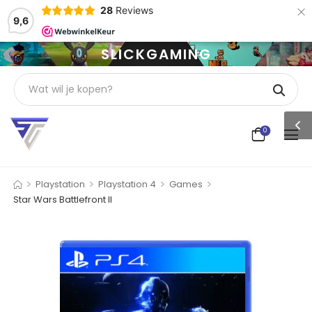
×
28
Reviews
9,6
SLICKGAMING
0
>
>
>
>
Playstation
Playstation 4
Games
Star Wars Battlefront II