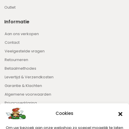
Outlet
Informatie
Aan ons verkopen
Contact
Veelgestelde vragen
Retourneren
Betaalmethodes
Levertijd & Verzendkosten
Garantie & Klachten
Algemene voorwaarden
Privacyverklaring
Cookies
Nieuwsbrief
Om uw bezoek aan onze webshop zo soepel mogelijk te laten
Blijft op de hoogte van het laatste nieuws.