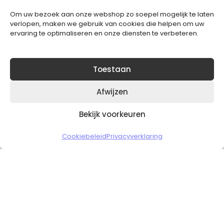
Om uw bezoek aan onze webshop zo soepel mogelijk te laten
Blijft op de hoogte van het laatste nieuws.
verlopen, maken we gebruik van cookies die helpen om uw
ervaring te optimaliseren en onze diensten te verbeteren.
Toestaan
Afwijzen
Bekijk voorkeuren
Copyright © 2026 Slickgaming
Cookiebeleid
Privacyverklaring
Veilig en vertrouwd winkelen
HOME
TO TOP