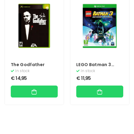
The Godfather
LEGO Batman 3
Beyond Gotham
In stock
In stock
€
14,95
€
11,95