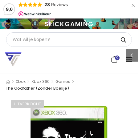
×
28
Reviews
9,6
SLICKGAMING
0
>
>
>
>
Xbox
Xbox 360
Games
The Godfather (Zonder Boekje)
UITVERKOCHT