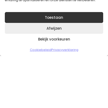
ervaring te optimaliseren en onze diensten te verbeteren.
Toestaan
Afwijzen
Bekijk voorkeuren
Copyright © 2026 Slickgaming
Cookiebeleid
Privacyverklaring
Veilig en vertrouwd winkelen
HOME
TO TOP