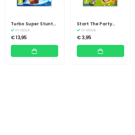
Turbo Super Stunt
Start The Party
Squad
(Move)
In stock
In stock
€
13,95
€
3,95