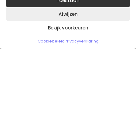
Toestaan
Afwijzen
Bekijk voorkeuren
Copyright © 2026 Slickgaming
Cookiebeleid
Privacyverklaring
Veilig en vertrouwd winkelen
HOME
TO TOP