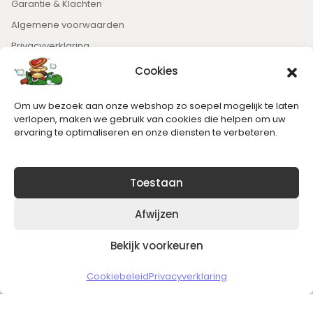
Garantie & Klachten
Algemene voorwaarden
Privacyverklaring
Cookies
Nieuwsbrief
Om uw bezoek aan onze webshop zo soepel mogelijk te laten
Blijft op de hoogte van het laatste nieuws.
verlopen, maken we gebruik van cookies die helpen om uw
ervaring te optimaliseren en onze diensten te verbeteren.
Toestaan
Afwijzen
Bekijk voorkeuren
Copyright © 2026 Slickgaming
Cookiebeleid
Privacyverklaring
Veilig en vertrouwd winkelen