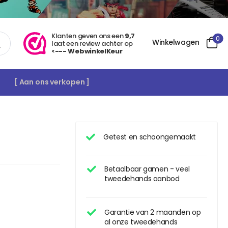
Klanten geven ons een
9,7
0
Winkelwagen
laat een review achter op
<--- WebwinkelKeur
[ Aan ons verkopen ]
Getest en schoongemaakt
Betaalbaar gamen - veel
tweedehands aanbod
Garantie van 2 maanden op
al onze tweedehands