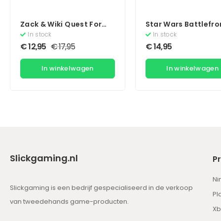
Zack & Wiki Quest For
Star Wars Battlefron
Barbaros Treasure
In stock
In stock
€
12,95
€
17,95
€
14,95
In winkelwagen
In winkelwagen
Slickgaming.nl
P
Ni
Slickgaming is een bedrijf gespecialiseerd in de verkoop
Pl
van tweedehands game-producten.
Xb