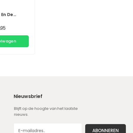
 En De
Van
,95
kelwagen
Nieuwsbrief
Blijft op de hoogte van het laatste
nieuws.