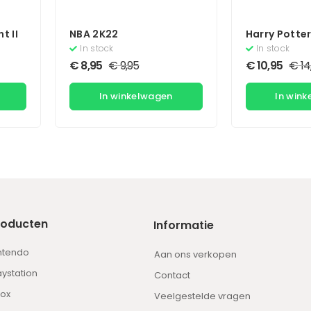
t II
NBA 2K22
Harry Potter
Gevangene 
In stock
In stock
Azkaban
€
8,95
€
9,95
€
10,95
€
14
In winkelwagen
In win
roducten
Informatie
ntendo
Aan ons verkopen
aystation
Contact
ox
Veelgestelde vragen