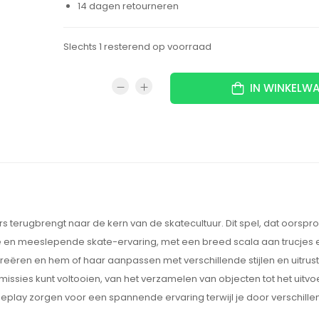
14 dagen retourneren
Slechts 1 resterend op voorraad
IN WINKELW
 terugbrengt naar de kern van de skatecultuur. Dit spel, dat oorspro
che en meeslepende skate-ervaring, met een breed scala aan trucjes
er creëren en hem of haar aanpassen met verschillende stijlen en uitru
missies kunt voltooien, van het verzamelen van objecten tot het uitv
eplay zorgen voor een spannende ervaring terwijl je door verschill