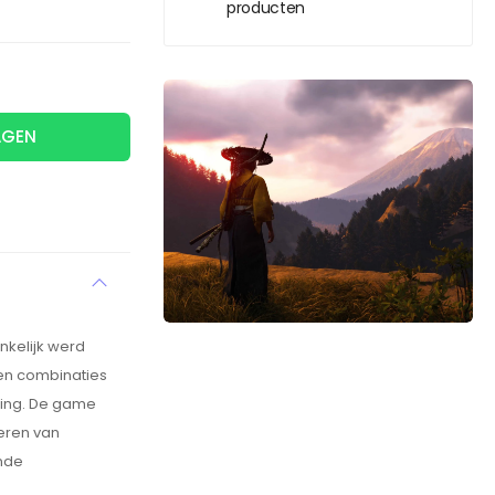
producten
AGEN
nkelijk werd
 en combinaties
sting. De game
oeren van
ende