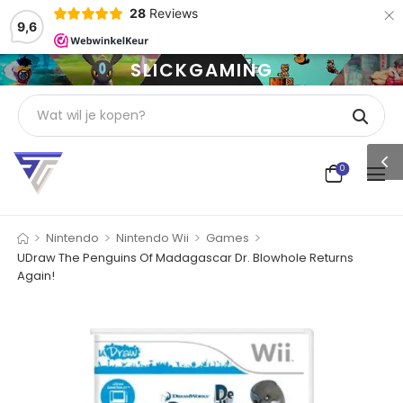
×
28
Reviews
9,6
SLICKGAMING
0
>
>
>
>
Nintendo
Nintendo Wii
Games
UDraw The Penguins Of Madagascar Dr. Blowhole Returns
Again!