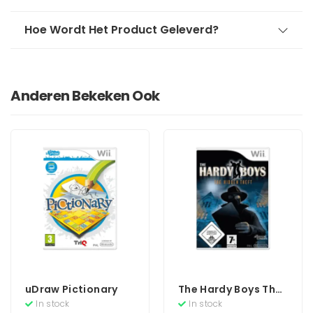
Hoe Wordt Het Product Geleverd?
Anderen Bekeken Ook
uDraw Pictionary
The Hardy Boys The
Hidden Theft
In stock
In stock