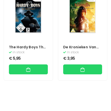
The Hardy Boys The
De Kronieken Van
Hidden Theft
Narnia Prins
In stock
In stock
Caspian
€
5,95
€
3,95