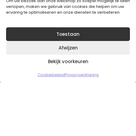
Om uw bezoek aan onze webshop zo soepel mogelijk te laten
Blijft op de hoogte van het laatste nieuws.
verlopen, maken we gebruik van cookies die helpen om uw
ervaring te optimaliseren en onze diensten te verbeteren.
Toestaan
Afwijzen
Bekijk voorkeuren
Copyright © 2026 Slickgaming
Cookiebeleid
Privacyverklaring
Veilig en vertrouwd winkelen
HOME
TO TOP