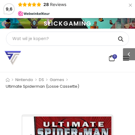
×
28
Reviews
9,6
SLICKGAMING
0
>
>
>
>
Nintendo
DS
Games
Ultimate Spiderman (Losse Cassette)