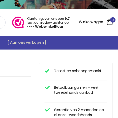
Klanten geven ons een
9,7
0
Winkelwagen
laat een review achter op
<--- WebwinkelKeur
[ Aan ons verkopen ]
Getest en schoongemaakt
Betaalbaar gamen - veel
tweedehands aanbod
Garantie van 2 maanden op
al onze tweedehands