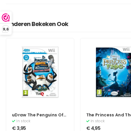
Anderen Bekeken Ook
9,6
uDraw The Penguins Of
The Princess And Th
Madagascar Dr.
Frog
In stock
In stock
Blowhole Returns Again!
€
3,95
€
4,95