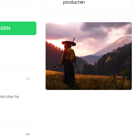
producten
AGEN
troller te