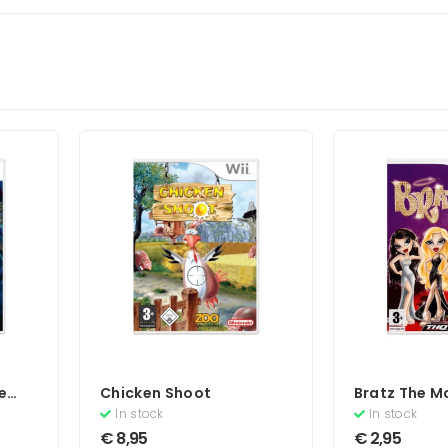
e
Chicken Shoot
Bratz The M
In stock
In stock
€
8,95
€
2,95