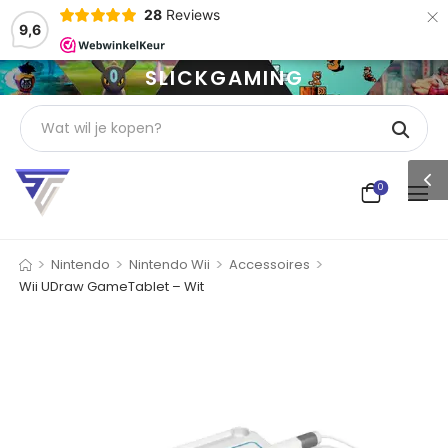
×
28
Reviews
9,6
SLICKGAMING
0
>
>
>
>
Nintendo
Nintendo Wii
Accessoires
Wii UDraw GameTablet – Wit