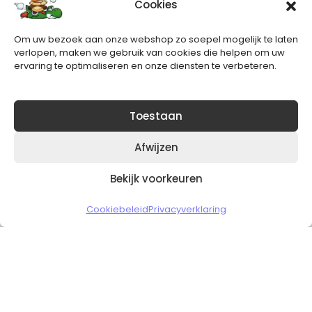
Cookies
Nieuwsbrief
Om uw bezoek aan onze webshop zo soepel mogelijk te laten
Blijft op de hoogte van het laatste nieuws.
verlopen, maken we gebruik van cookies die helpen om uw
ervaring te optimaliseren en onze diensten te verbeteren.
Toestaan
Afwijzen
Bekijk voorkeuren
Copyright © 2026 Slickgaming
Cookiebeleid
Privacyverklaring
Veilig en vertrouwd winkelen
HOME
TO TOP