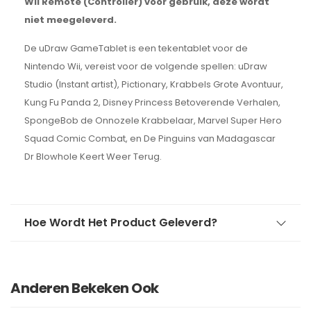
Wii Remote (Controller) voor gebruik, deze wordt
niet meegeleverd.
De uDraw GameTablet is een tekentablet voor de
Nintendo Wii, vereist voor de volgende spellen: uDraw
Studio (Instant artist), Pictionary, Krabbels Grote Avontuur,
Kung Fu Panda 2, Disney Princess Betoverende Verhalen,
SpongeBob de Onnozele Krabbelaar, Marvel Super Hero
Squad Comic Combat, en De Pinguins van Madagascar
Dr Blowhole Keert Weer Terug.
Hoe Wordt Het Product Geleverd?
Anderen Bekeken Ook