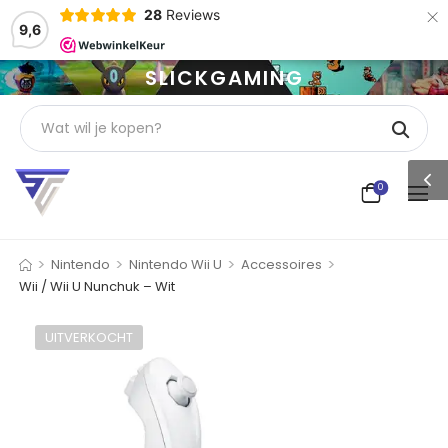
×
28
Reviews
9,6
SLICKGAMING
0
>
>
>
>
Nintendo
Nintendo Wii U
Accessoires
Wii / Wii U Nunchuk – Wit
UITVERKOCHT