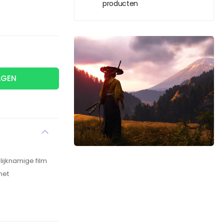
producten
AGEN
ijknamige film
met