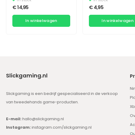
€
14,95
€
4,95
In winkelwagen
In winkelwagen
Slickgaming.nl
P
Ni
Slickgaming is een bedrijf gespecialiseerd in de verkoop
Pl
van tweedehands game-producten.
Xb
Ov
E-mail:
hallo@slickgaming.nl
Ac
Instagram:
instagram.com/slickgaming.nl
Ou