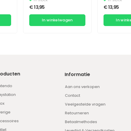
€
13,95
€
13,95
In winkelwagen
In win
roducten
Informatie
ntendo
Aan ons verkopen
aystation
Contact
ox
Veelgestelde vragen
erige
Retourneren
cessoires
Betaalmethodes
tlet
Levertijd & Verzendkosten