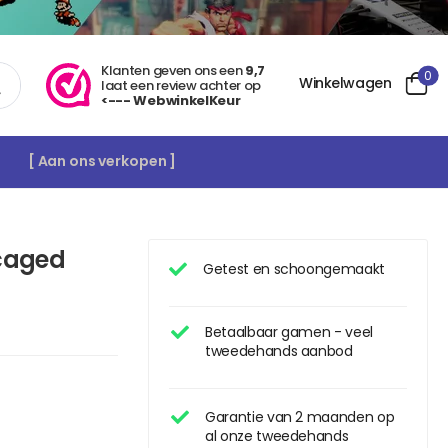
Klanten geven ons een
9,7
0
Winkelwagen
laat een review achter op
<--- WebwinkelKeur
[ Aan ons verkopen ]
ncaged
Getest en schoongemaakt
Betaalbaar gamen - veel
tweedehands aanbod
Garantie van 2 maanden op
al onze tweedehands