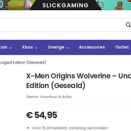
SLICKGAMING
tion
Xbox
Overige
Accessoires
Outlet
caged Edition (Geseald)
X-Men Origins Wolverine – U
Edition (Geseald)
Brand:
Avontuur & Actie
€
54,95
Voor 15:00 besteld, vandaag verzonden