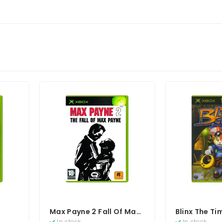
Max Payne 2 Fall Of Max
Blinx The T
Payne
In stock
In stock