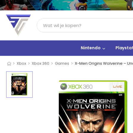
Nintendo
Playsta
>
>
>
>
Xbox
Xbox 360
Games
X-Men Origins Wolverine – Un