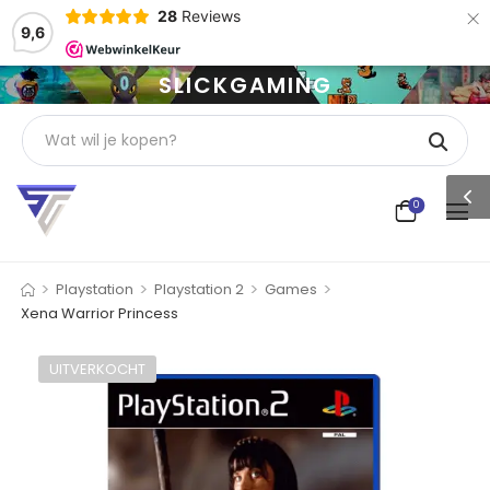
×
28
Reviews
9,6
SLICKGAMING
0
>
>
>
>
Playstation
Playstation 2
Games
Xena Warrior Princess
UITVERKOCHT