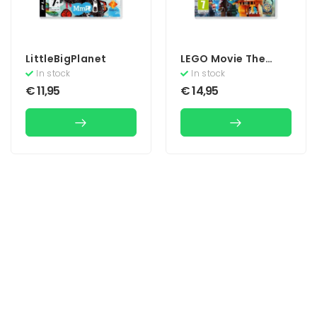
LittleBigPlanet
LEGO Movie The
Videogame
In stock
In stock
€
11,95
€
14,95