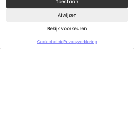
Toestaan
Afwijzen
Bekijk voorkeuren
Copyright © 2026 Slickgaming
Cookiebeleid
Privacyverklaring
Veilig en vertrouwd winkelen
HOME
TO TOP