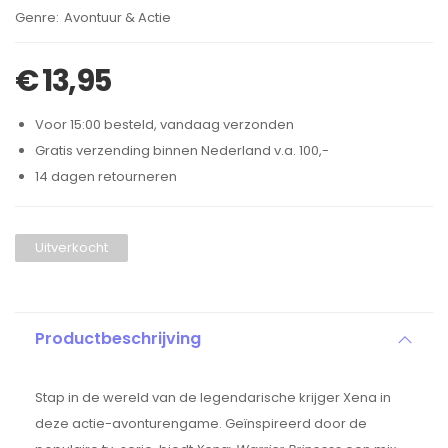
Brand:
Avontuur & Actie
€
13,95
Voor 15:00 besteld, vandaag verzonden
Gratis verzending binnen Nederland v.a. 100,-
14 dagen retourneren
Uitverkocht
Productbeschrijving
Stap in de wereld van de legendarische krijger Xena in
deze actie-avonturengame. Geïnspireerd door de