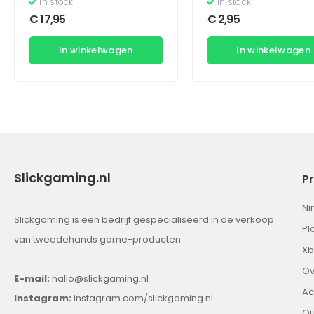
Racing (Essentials)
In stock
In stock
€
17,95
€
2,95
In winkelwagen
In winkelwagen
Slickgaming.nl
P
Ni
Slickgaming is een bedrijf gespecialiseerd in de verkoop
Pl
van tweedehands game-producten.
Xb
Ov
E-mail:
hallo@slickgaming.nl
Ac
Instagram:
instagram.com/slickgaming.nl
Ou