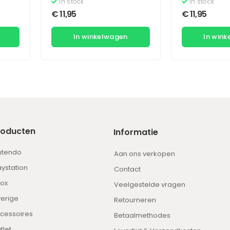
In stock
In stock
€
11,95
€
11,95
In winkelwagen
In win
roducten
Informatie
ntendo
Aan ons verkopen
aystation
Contact
ox
Veelgestelde vragen
erige
Retourneren
cessoires
Betaalmethodes
tlet