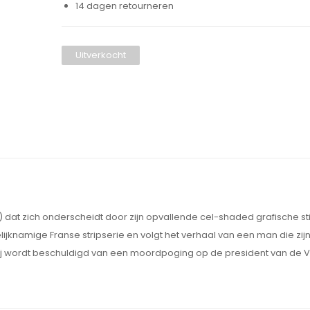
14 dagen retourneren
Uitverkocht
) dat zich onderscheidt door zijn opvallende cel-shaded grafische stij
lijknamige Franse stripserie en volgt het verhaal van een man die z
ijl hij wordt beschuldigd van een moordpoging op de president van de