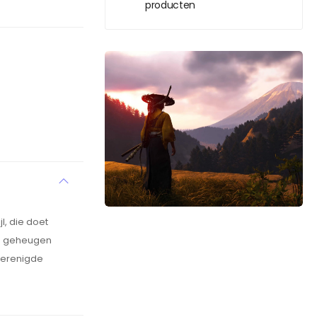
producten
l, die doet
ijn geheugen
 Verenigde