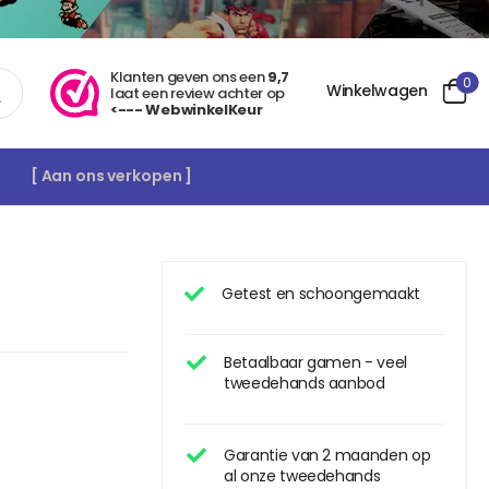
Klanten geven ons een
9,7
0
Winkelwagen
laat een review achter op
<--- WebwinkelKeur
[ Aan ons verkopen ]
Getest en schoongemaakt
Betaalbaar gamen - veel
tweedehands aanbod
Garantie van 2 maanden op
al onze tweedehands