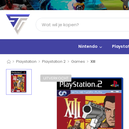
Nintendo
Playsta
>
>
>
>
Playstation
Playstation 2
Games
XIII
UITVERKOCHT