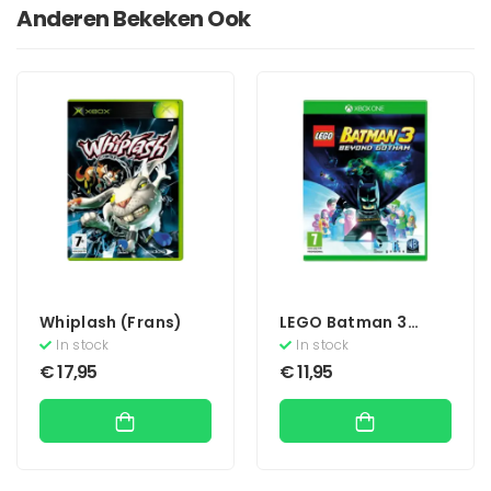
Anderen Bekeken Ook
Whiplash (Frans)
LEGO Batman 3
Beyond Gotham
In stock
In stock
€
17,95
€
11,95