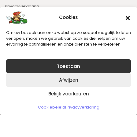
Privacyverklaring
Cookies
Nieuwsbrief
Om uw bezoek aan onze webshop zo soepel mogelijk te laten
Blijft op de hoogte van het laatste nieuws.
verlopen, maken we gebruik van cookies die helpen om uw
ervaring te optimaliseren en onze diensten te verbeteren.
Toestaan
Afwijzen
Bekijk voorkeuren
Copyright © 2026 Slickgaming
Cookiebeleid
Privacyverklaring
Veilig en vertrouwd winkelen