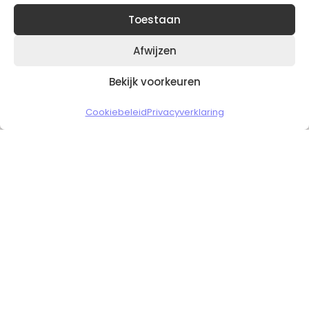
Toestaan
Afwijzen
Bekijk voorkeuren
Copyright © 2026 Slickgaming
Cookiebeleid
Privacyverklaring
Veilig en vertrouwd winkelen
HOME
TO TOP