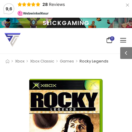
×
28
Reviews
9,6
SLICKGAMING
0
>
>
>
>
Xbox
Xbox Classic
Games
Rocky Legends