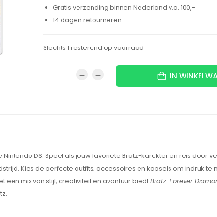
Gratis verzending binnen Nederland v.a. 100,-
14 dagen retourneren
Slechts 1 resterend op voorraad
IN WINKELW
 Nintendo DS. Speel als jouw favoriete Bratz-karakter en reis door v
d. Kies de perfecte outfits, accessoires en kapsels om indruk te
en mix van stijl, creativiteit en avontuur biedt
Bratz: Forever Diamo
tz.