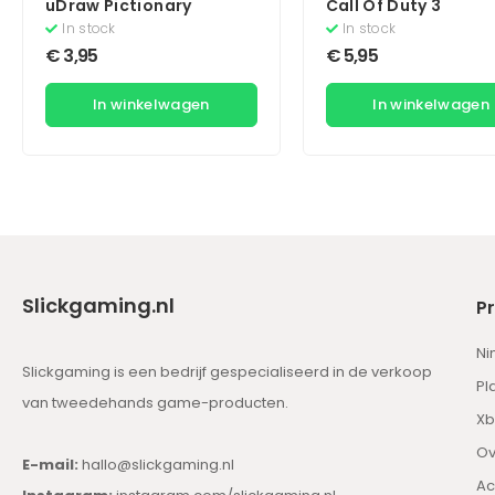
uDraw Pictionary
Call Of Duty 3
In stock
In stock
€
3,95
€
5,95
In winkelwagen
In winkelwagen
Slickgaming.nl
P
Ni
Slickgaming is een bedrijf gespecialiseerd in de verkoop
Pl
van tweedehands game-producten.
Xb
Ov
E-mail:
hallo@slickgaming.nl
Ac