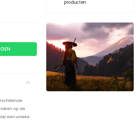
producten
AGEN
erschillende
 maken op de
ndz
een unieke