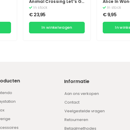
Animal Crossing Let’s Go
Alice In Wo
To The City
In stock
In stock
€
23,95
€
9,95
In winkelwagen
In win
roducten
Informatie
ntendo
Aan ons verkopen
aystation
Contact
ox
Veelgestelde vragen
erige
Retourneren
cessoires
Betaalmethodes