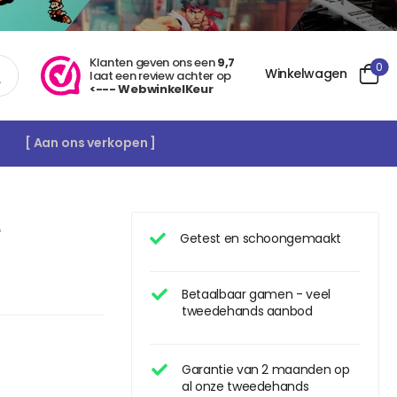
Klanten geven ons een
9,7
0
Winkelwagen
laat een review achter op
<--- WebwinkelKeur
[ Aan ons verkopen ]
e
Getest en schoongemaakt
Betaalbaar gamen - veel
tweedehands aanbod
Garantie van 2 maanden op
al onze tweedehands