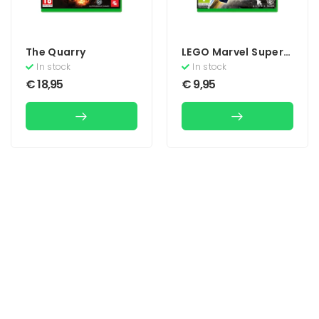
The Quarry
LEGO Marvel Super
Heroes 2
In stock
In stock
€
18,95
€
9,95