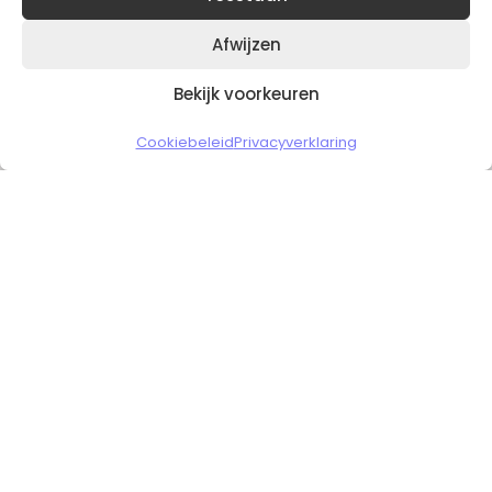
Afwijzen
Bekijk voorkeuren
Copyright © 2026 Slickgaming
Cookiebeleid
Privacyverklaring
Veilig en vertrouwd winkelen
HOME
TO TOP