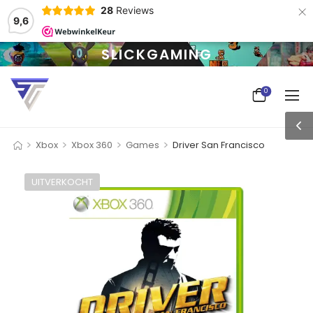
×
28
Reviews
9,6
SLICKGAMING
0
>
>
>
>
Xbox
Xbox 360
Games
Driver San Francisco
UITVERKOCHT