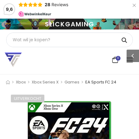
×
28
Reviews
9,6
SLICKGAMING
0
>
>
>
>
Xbox
Xbox Series X
Games
EA Sports FC 24
UITVERKOCHT