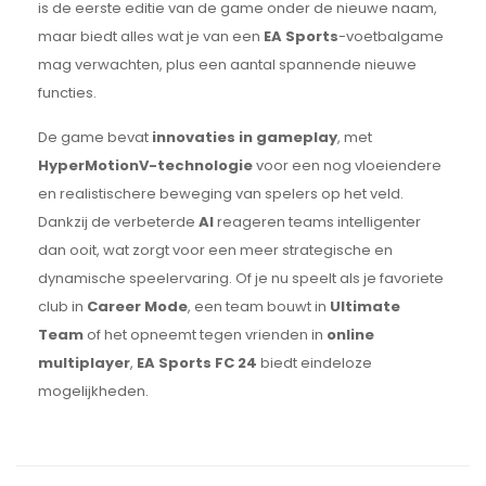
is de eerste editie van de game onder de nieuwe naam,
maar biedt alles wat je van een
EA Sports
-voetbalgame
mag verwachten, plus een aantal spannende nieuwe
functies.
De game bevat
innovaties in gameplay
, met
HyperMotionV-technologie
voor een nog vloeiendere
en realistischere beweging van spelers op het veld.
Dankzij de verbeterde
AI
reageren teams intelligenter
dan ooit, wat zorgt voor een meer strategische en
dynamische speelervaring. Of je nu speelt als je favoriete
club in
Career Mode
, een team bouwt in
Ultimate
Team
of het opneemt tegen vrienden in
online
multiplayer
,
EA Sports FC 24
biedt eindeloze
mogelijkheden.