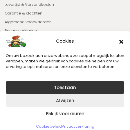
Levertijd & Verzendkosten
Garantie & Klachten
Algemene voorwaarden
Privacyverklaring
Cookies
Nieuwsbrief
Om uw bezoek aan onze webshop zo soepel mogelijk te laten
Blijft op de hoogte van het laatste nieuws.
verlopen, maken we gebruik van cookies die helpen om uw
ervaring te optimaliseren en onze diensten te verbeteren.
Toestaan
Afwijzen
Bekijk voorkeuren
Copyright © 2026 Slickgaming
Cookiebeleid
Privacyverklaring