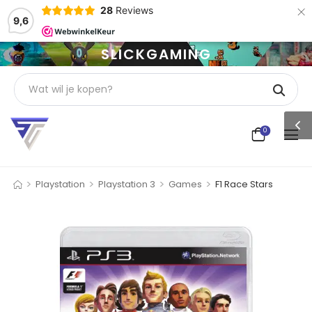
×
28
Reviews
9,6
SLICKGAMING
0
>
>
>
>
Playstation
Playstation 3
Games
F1 Race Stars