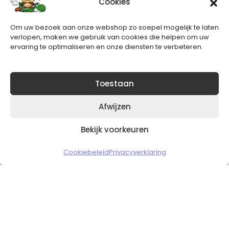
Cookies
Nieuwsbrief
Om uw bezoek aan onze webshop zo soepel mogelijk te laten
Blijft op de hoogte van het laatste nieuws.
verlopen, maken we gebruik van cookies die helpen om uw
ervaring te optimaliseren en onze diensten te verbeteren.
Toestaan
Afwijzen
Bekijk voorkeuren
Copyright © 2026 Slickgaming
Cookiebeleid
Privacyverklaring
Veilig en vertrouwd winkelen
HOME
TO TOP