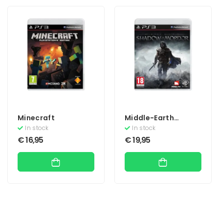
Minecraft
Middle-Earth
Shadow of Mordor
In stock
In stock
(Geseald)
€
16,95
€
19,95