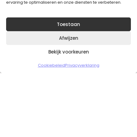
ervaring te optimaliseren en onze diensten te verbeteren.
Toestaan
Afwijzen
Bekijk voorkeuren
Copyright © 2026 Slickgaming
Cookiebeleid
Privacyverklaring
Veilig en vertrouwd winkelen
HOME
TO TOP