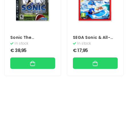
Sonic The
SEGA Sonic & All-
Hedgehog
Stars Racing
In stock
In stock
Transformed
€
38,95
€
17,95
(Essentials)