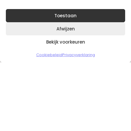
Toestaan
Afwijzen
Bekijk voorkeuren
Copyright © 2026 Slickgaming
Cookiebeleid
Privacyverklaring
Veilig en vertrouwd winkelen
HOME
TO TOP