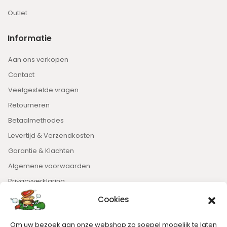
Outlet
Informatie
Aan ons verkopen
Contact
Veelgestelde vragen
Retourneren
Betaalmethodes
Levertijd & Verzendkosten
Garantie & Klachten
Algemene voorwaarden
Privacyverklaring
Cookies
Nieuwsbrief
Om uw bezoek aan onze webshop zo soepel mogelijk te laten
Blijft op de hoogte van het laatste nieuws.