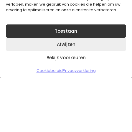
verlopen, maken we gebruik van cookies die helpen om uw
ervaring te optimaliseren en onze diensten te verbeteren.
Toestaan
Afwijzen
Bekijk voorkeuren
Copyright © 2026 Slickgaming
Cookiebeleid
Privacyverklaring
Veilig en vertrouwd winkelen
HOME
TO TOP