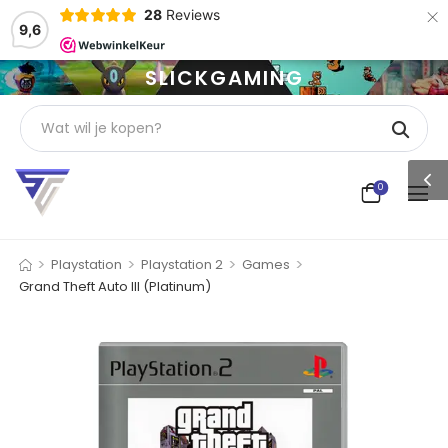
×
28
Reviews
9,6
SLICKGAMING
0
>
>
>
>
Playstation
Playstation 2
Games
Grand Theft Auto III (Platinum)