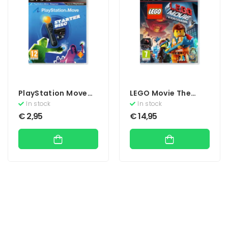
PlayStation Move
LEGO Movie The
Starter Disc
Videogame
In stock
In stock
(Zonder Boekje)
€
2,95
€
14,95
(Move)