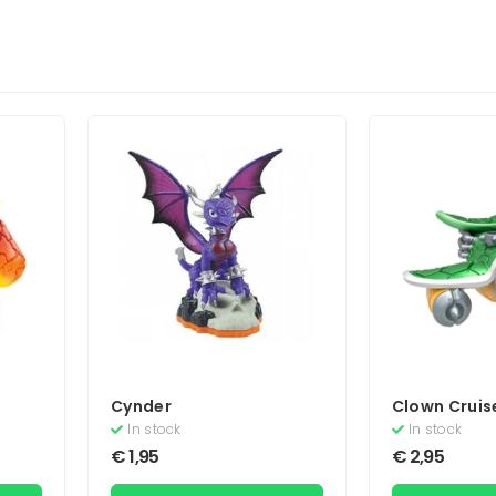
Cynder
Clown Cruis
In stock
In stock
€
1,95
€
2,95