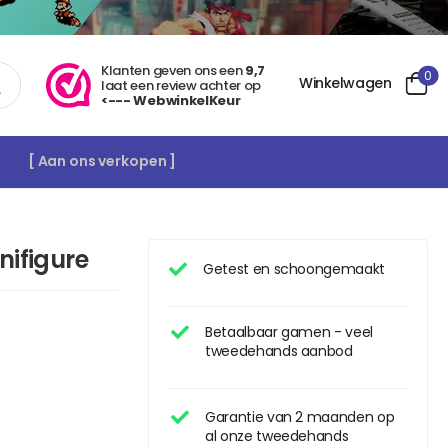
Klanten geven ons een
9,7
0
Winkelwagen
laat een review achter op
<--- WebwinkelKeur
[ Aan ons verkopen ]
ifigure
Getest en schoongemaakt
Betaalbaar gamen - veel
tweedehands aanbod
Garantie van 2 maanden op
al onze tweedehands