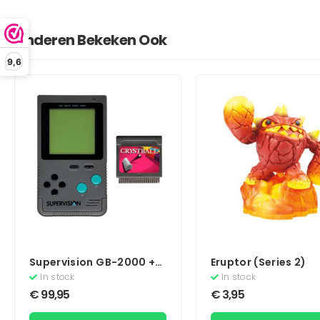
Anderen Bekeken Ook
9,6
Supervision GB-2000 +
Eruptor (Series 2)
Crystball Game
In stock
In stock
€
99,95
€
3,95