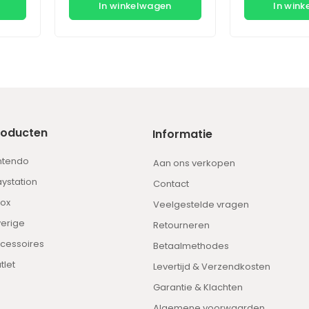
In winkelwagen
In win
roducten
Informatie
ntendo
Aan ons verkopen
aystation
Contact
ox
Veelgestelde vragen
erige
Retourneren
cessoires
Betaalmethodes
tlet
Levertijd & Verzendkosten
Garantie & Klachten
Algemene voorwaarden