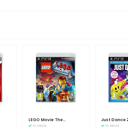
LEGO Movie The
Just Dance 
Videogame
In stock
In stock