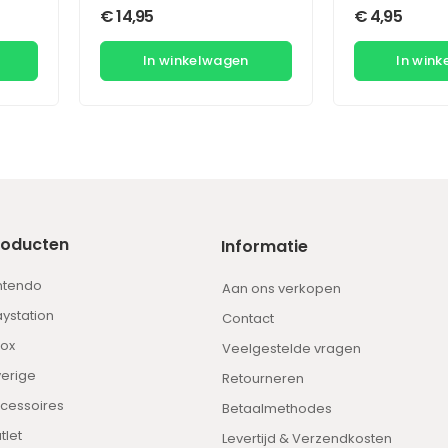
€
14,95
€
4,95
In winkelwagen
In win
roducten
Informatie
ntendo
Aan ons verkopen
aystation
Contact
ox
Veelgestelde vragen
erige
Retourneren
cessoires
Betaalmethodes
tlet
Levertijd & Verzendkosten