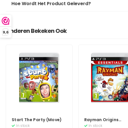
Hoe Wordt Het Product Geleverd?
Anderen Bekeken Ook
9,6
Start The Party (Move)
Rayman Origins
(Essentials)
In stock
In stock