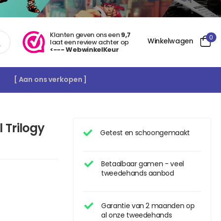
Klanten geven ons een
9,7
0
Winkelwagen
laat een review achter op
<--- WebwinkelKeur
[ Aan ons verkopen ]
 Trilogy
Getest en schoongemaakt
Betaalbaar gamen - veel
tweedehands aanbod
Garantie van 2 maanden op
al onze tweedehands