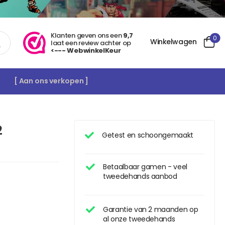
Klanten geven ons een
9,7
0
Winkelwagen
laat een review achter op
<--- WebwinkelKeur
[ Aan ons verkopen ]
2
Getest en schoongemaakt
Betaalbaar gamen - veel
tweedehands aanbod
Garantie van 2 maanden op
al onze tweedehands