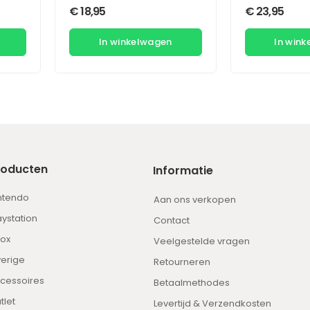
€
18,95
€
23,95
In winkelwagen
In win
roducten
Informatie
ntendo
Aan ons verkopen
aystation
Contact
ox
Veelgestelde vragen
erige
Retourneren
cessoires
Betaalmethodes
tlet
Levertijd & Verzendkosten