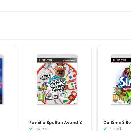
Familie Spellen Avond 3
De Sims 3 B
– Limited Ed
In stock
In stock