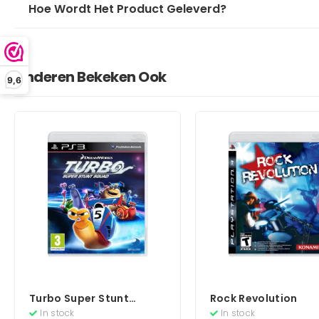
Hoe Wordt Het Product Geleverd?
Anderen Bekeken Ook
9,6
Turbo Super Stunt
Rock Revolution
Squad
In stock
In stock