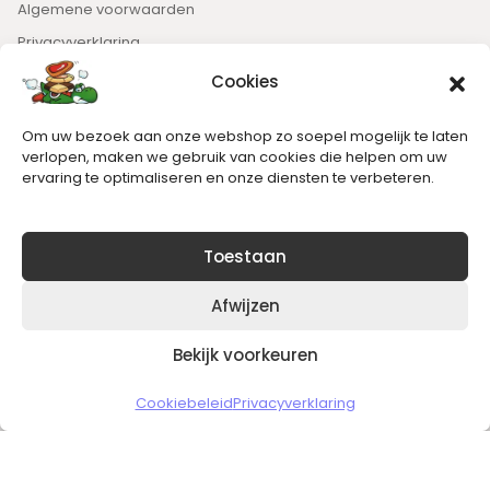
Algemene voorwaarden
Privacyverklaring
Cookies
Nieuwsbrief
Om uw bezoek aan onze webshop zo soepel mogelijk te laten
Blijft op de hoogte van het laatste nieuws.
verlopen, maken we gebruik van cookies die helpen om uw
ervaring te optimaliseren en onze diensten te verbeteren.
Toestaan
Afwijzen
Bekijk voorkeuren
Copyright © 2026 Slickgaming
Cookiebeleid
Privacyverklaring
Veilig en vertrouwd winkelen