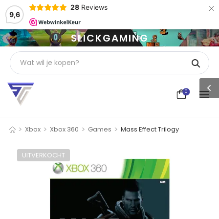
×
28
Reviews
9,6
SLICKGAMING
0
>
>
>
>
Xbox
Xbox 360
Games
Mass Effect Trilogy
UITVERKOCHT