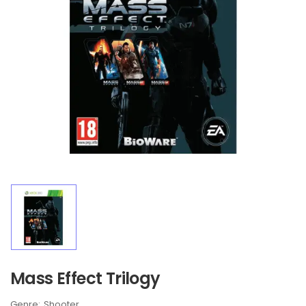
Mass Effect Trilogy
Brand:
Shooter