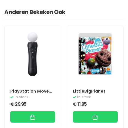
Anderen Bekeken Ook
PlayStation Move
LittleBigPlanet
Motion Controller
In stock
In stock
€
29,95
€
11,95