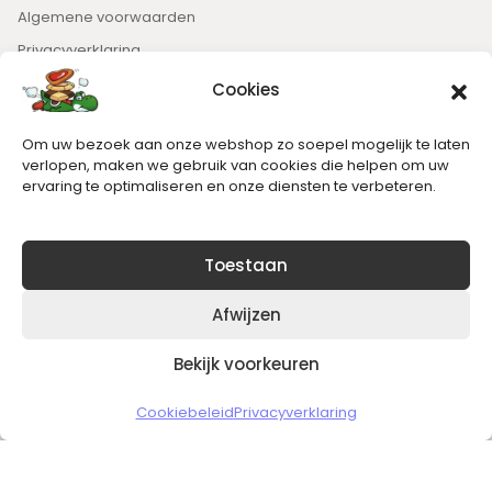
Algemene voorwaarden
Privacyverklaring
Cookies
Nieuwsbrief
Om uw bezoek aan onze webshop zo soepel mogelijk te laten
Blijft op de hoogte van het laatste nieuws.
verlopen, maken we gebruik van cookies die helpen om uw
ervaring te optimaliseren en onze diensten te verbeteren.
Toestaan
Afwijzen
Bekijk voorkeuren
Copyright © 2026 Slickgaming
Cookiebeleid
Privacyverklaring
Veilig en vertrouwd winkelen