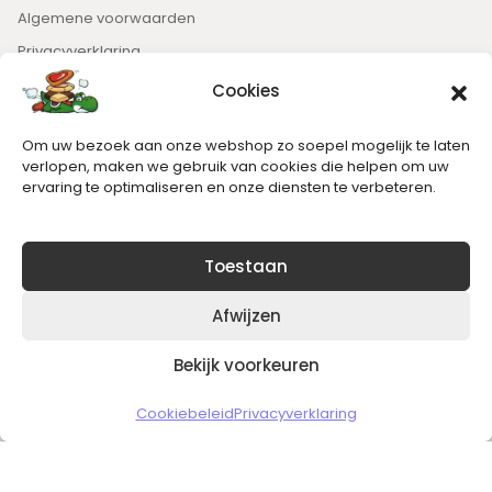
Algemene voorwaarden
Privacyverklaring
Cookies
Nieuwsbrief
Om uw bezoek aan onze webshop zo soepel mogelijk te laten
Blijft op de hoogte van het laatste nieuws.
verlopen, maken we gebruik van cookies die helpen om uw
ervaring te optimaliseren en onze diensten te verbeteren.
Toestaan
Afwijzen
Bekijk voorkeuren
Copyright © 2026 Slickgaming
Cookiebeleid
Privacyverklaring
Veilig en vertrouwd winkelen