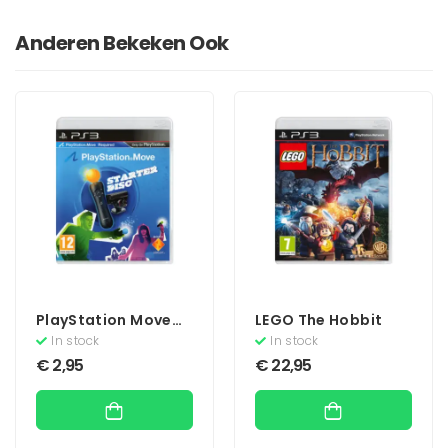
Anderen Bekeken Ook
PlayStation Move
LEGO The Hobbit
Starter Disc
In stock
In stock
(Zonder Boekje)
€
2,95
€
22,95
(Move)