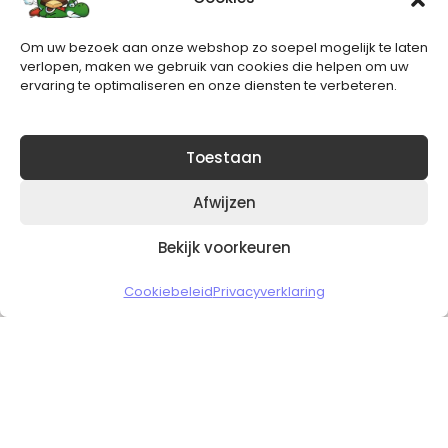
Nieuwsbrief
Om uw bezoek aan onze webshop zo soepel mogelijk te laten
Blijft op de hoogte van het laatste nieuws.
verlopen, maken we gebruik van cookies die helpen om uw
ervaring te optimaliseren en onze diensten te verbeteren.
Toestaan
Afwijzen
Bekijk voorkeuren
Copyright © 2026 Slickgaming
Cookiebeleid
Privacyverklaring
Veilig en vertrouwd winkelen
HOME
TO TOP