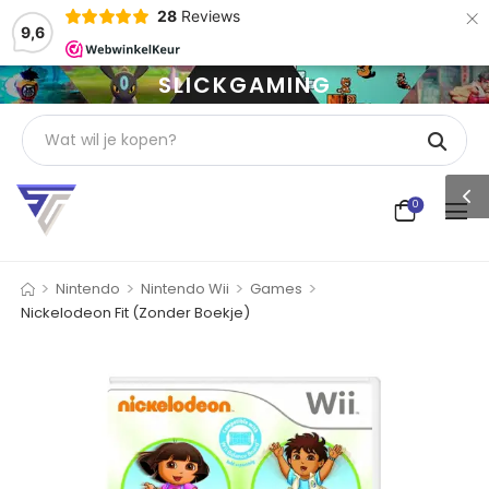
×
28
Reviews
9,6
SLICKGAMING
0
>
>
>
>
Nintendo
Nintendo Wii
Games
Nickelodeon Fit (Zonder Boekje)