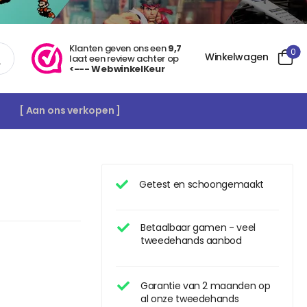
Klanten geven ons een
9,7
0
Winkelwagen
laat een review achter op
<--- WebwinkelKeur
[ Aan ons verkopen ]
Getest en schoongemaakt
Betaalbaar gamen - veel
tweedehands aanbod
Garantie van 2 maanden op
al onze tweedehands