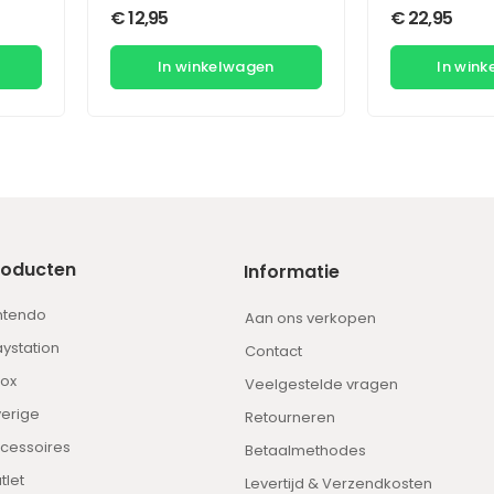
€
12,95
€
22,95
In winkelwagen
In win
roducten
Informatie
ntendo
Aan ons verkopen
aystation
Contact
ox
Veelgestelde vragen
erige
Retourneren
cessoires
Betaalmethodes
tlet
Levertijd & Verzendkosten