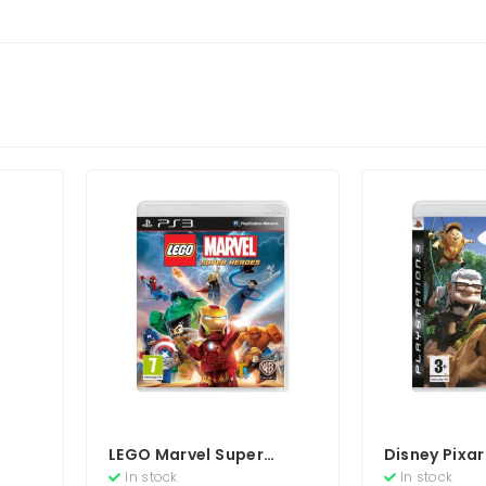
LEGO Marvel Super
Disney Pixar
Heroes
Boekje)
In stock
In stock