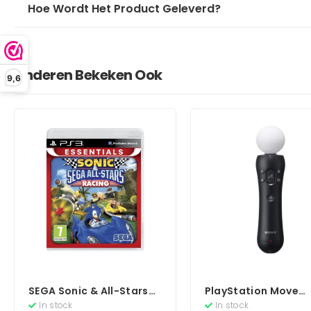
Hoe Wordt Het Product Geleverd?
Anderen Bekeken Ook
9,6
SEGA Sonic & All-Stars
PlayStation Move
Racing (Essentials)
Motion Controller
In stock
In stock