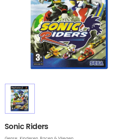
Sonic Riders
Brand:
Kinderen
Racen & Vliegen
,