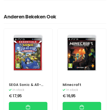
Anderen Bekeken Ook
SEGA Sonic & All-
Minecraft
Stars Racing
In stock
In stock
(Essentials)
€
17,95
€
16,95