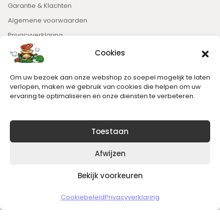
Garantie & Klachten
Algemene voorwaarden
Privacyverklaring
Cookies
Nieuwsbrief
Om uw bezoek aan onze webshop zo soepel mogelijk te laten
Blijft op de hoogte van het laatste nieuws.
verlopen, maken we gebruik van cookies die helpen om uw
ervaring te optimaliseren en onze diensten te verbeteren.
Toestaan
Afwijzen
Bekijk voorkeuren
Copyright © 2026 Slickgaming
Cookiebeleid
Privacyverklaring
Veilig en vertrouwd winkelen