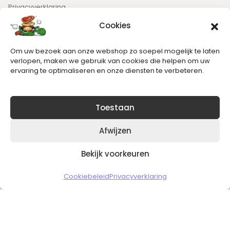
Privacyverklaring
Cookies
Nieuwsbrief
Om uw bezoek aan onze webshop zo soepel mogelijk te laten
Blijft op de hoogte van het laatste nieuws.
verlopen, maken we gebruik van cookies die helpen om uw
ervaring te optimaliseren en onze diensten te verbeteren.
Toestaan
Afwijzen
Bekijk voorkeuren
Copyright © 2026 Slickgaming
Cookiebeleid
Privacyverklaring
Veilig en vertrouwd winkelen