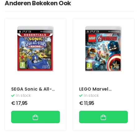
Anderen Bekeken Ook
SEGA Sonic & All-
LEGO Marvel
Stars Racing
Avengers
In stock
In stock
(Essentials)
€
17,95
€
11,95