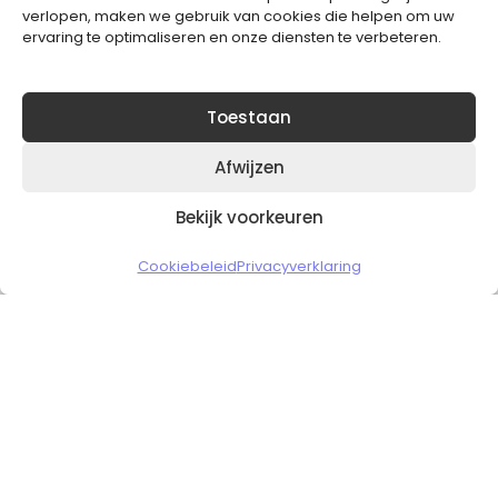
verlopen, maken we gebruik van cookies die helpen om uw
ervaring te optimaliseren en onze diensten te verbeteren.
Toestaan
Afwijzen
Bekijk voorkeuren
Copyright © 2026 Slickgaming
Cookiebeleid
Privacyverklaring
Veilig en vertrouwd winkelen
HOME
TO TOP