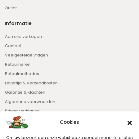
Outlet
Informatie
Aan ons verkopen
Contact
Veelgestelde vragen
Retourneren
Betaalmethodes
Levertijd & Verzendkosten
Garantie & Klachten
Algemene voorwaarden
Privacyverklaring
Cookies
Nieuwsbrief
Om uw bezoek aan onze webshop zo soepel mogelijk te laten
Blijft op de hoogte van het laatste nieuws.