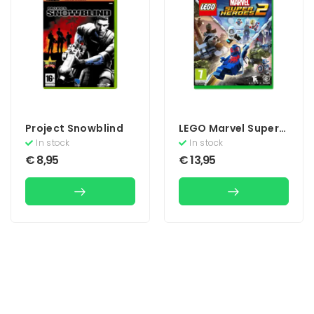
Project Snowblind
LEGO Marvel Super
Heroes 2
In stock
In stock
€
8,95
€
13,95