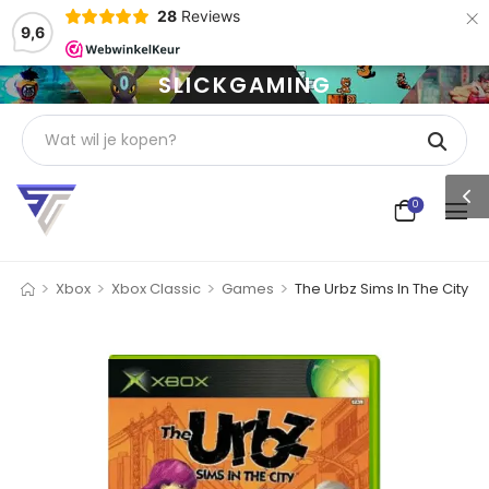
×
28
Reviews
9,6
SLICKGAMING
0
>
>
>
>
Xbox
Xbox Classic
Games
The Urbz Sims In The City