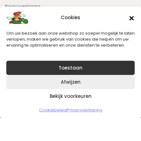
Privacyverklaring
Cookies
Nieuwsbrief
Om uw bezoek aan onze webshop zo soepel mogelijk te laten
Blijft op de hoogte van het laatste nieuws.
verlopen, maken we gebruik van cookies die helpen om uw
ervaring te optimaliseren en onze diensten te verbeteren.
Toestaan
Afwijzen
Bekijk voorkeuren
Copyright © 2026 Slickgaming
Cookiebeleid
Privacyverklaring
Veilig en vertrouwd winkelen