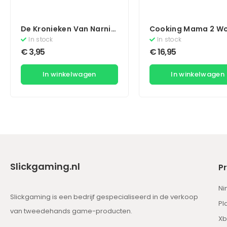
De Kronieken Van Narnia
Cooking Mama 2 Wo
Prins Caspian
Kitchen
In stock
In stock
€
3,95
€
16,95
In winkelwagen
In winkelwagen
Slickgaming.nl
P
Ni
Slickgaming is een bedrijf gespecialiseerd in de verkoop
Pl
van tweedehands game-producten.
Xb