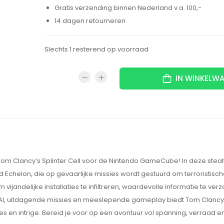
Gratis verzending binnen Nederland v.a. 100,-
14 dagen retourneren
Slechts 1 resterend op voorraad
IN WINKELW
om Clancy’s Splinter Cell voor de Nintendo GameCube! In deze ste
 Echelon, die op gevaarlijke missies wordt gestuurd om terroristisch
ijandelijke installaties te infiltreren, waardevolle informatie te ve
 AI, uitdagende missies en meeslepende gameplay biedt Tom Clancy’s
n intrige. Bereid je voor op een avontuur vol spanning, verraad en a