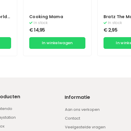
rld
Cooking Mama
Bratz The M
In stock
In stock
€
14,95
€
2,95
In winkelwagen
In win
roducten
Informatie
ntendo
Aan ons verkopen
aystation
Contact
ox
Veelgestelde vragen