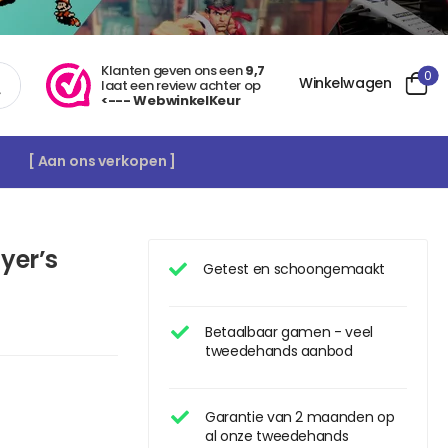
Klanten geven ons een
9,7
0
Winkelwagen
laat een review achter op
<--- WebwinkelKeur
[ Aan ons verkopen ]
yer’s
Getest en schoongemaakt
Betaalbaar gamen - veel
tweedehands aanbod
Garantie van 2 maanden op
al onze tweedehands