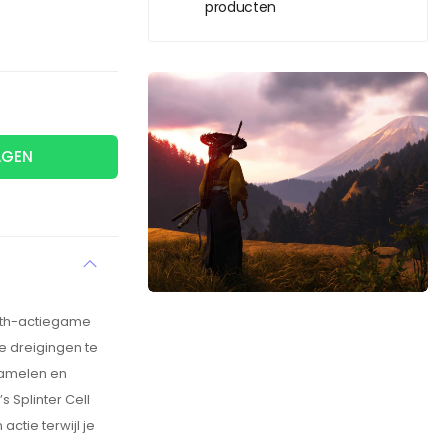
producten
AGEN
alth-actiegame
e dreigingen te
rzamelen en
 Splinter Cell
ctie terwijl je