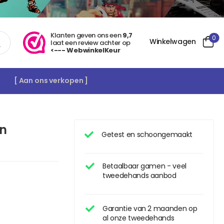
Klanten geven ons een
9,7
0
Winkelwagen
laat een review achter op
<--- WebwinkelKeur
[ Aan ons verkopen ]
on
Getest en schoongemaakt
Betaalbaar gamen - veel
tweedehands aanbod
Garantie van 2 maanden op
al onze tweedehands