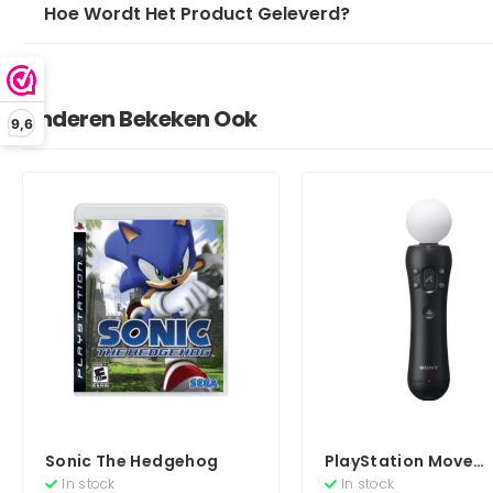
Hoe Wordt Het Product Geleverd?
Anderen Bekeken Ook
9,6
Sonic The Hedgehog
PlayStation Move
Motion Controller
In stock
In stock