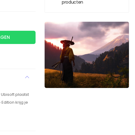
producten
AGEN
bisoft plaatst
ition krijg je