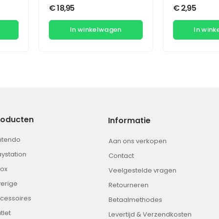
€
18,95
€
2,95
In winkelwagen
In win
roducten
Informatie
ntendo
Aan ons verkopen
aystation
Contact
ox
Veelgestelde vragen
erige
Retourneren
cessoires
Betaalmethodes
tlet
Levertijd & Verzendkosten