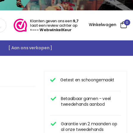
Klanten geven ons een
9,7
0
Winkelwagen
laat een review achter op
<--- WebwinkelKeur
[ Aan ons verkopen ]
Getest en schoongemaakt
Betaalbaar gamen - veel
tweedehands aanbod
Garantie van 2 maanden op
al onze tweedehands