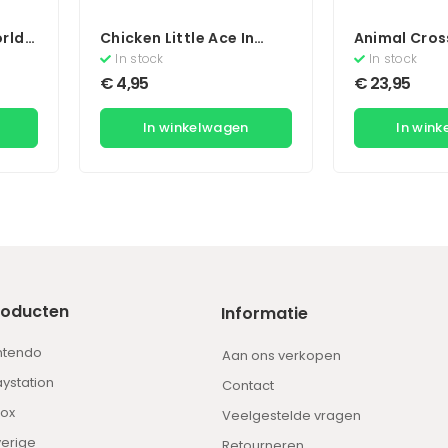
rld
Chicken Little Ace In
Animal Cros
Action
To The City
In stock
In stock
€
4,95
€
23,95
In winkelwagen
In win
roducten
Informatie
ntendo
Aan ons verkopen
aystation
Contact
ox
Veelgestelde vragen
erige
Retourneren