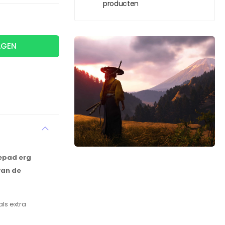
producten
AGEN
mepad erg
van de
ls extra