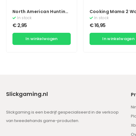
North American Hunting
Cooking Mama 2 Wo
Extravaganza
Kitchen
In stock
In stock
€
2,95
€
16,95
In winkelwagen
In winkelwagen
Slickgaming.nl
P
Ni
Slickgaming is een bedrijf gespecialiseerd in de verkoop
Pl
van tweedehands game-producten.
Xb
Ov