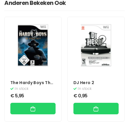
Anderen Bekeken Ook
The Hardy Boys The
DJ Hero 2
Hidden Theft
In stock
In stock
€
5,95
€
0,95