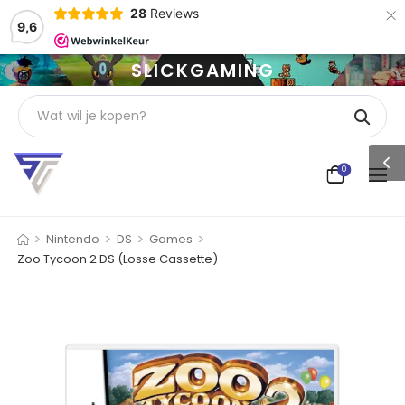
×
28
Reviews
9,6
SLICKGAMING
0
>
>
>
>
Nintendo
DS
Games
Zoo Tycoon 2 DS (Losse Cassette)