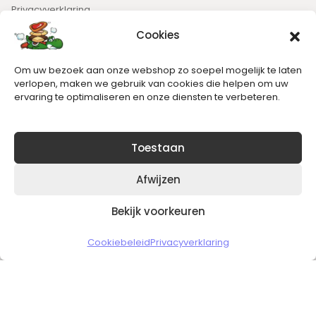
Privacyverklaring
Cookies
Nieuwsbrief
Om uw bezoek aan onze webshop zo soepel mogelijk te laten
Blijft op de hoogte van het laatste nieuws.
verlopen, maken we gebruik van cookies die helpen om uw
ervaring te optimaliseren en onze diensten te verbeteren.
Toestaan
Afwijzen
Bekijk voorkeuren
Copyright © 2026 Slickgaming
Cookiebeleid
Privacyverklaring
Veilig en vertrouwd winkelen